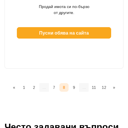
Продай имота си по-бързо
от другите.
Пусни обява на сайта
«
1
2
...
7
8
9
...
11
12
»
Често задавани въпроси