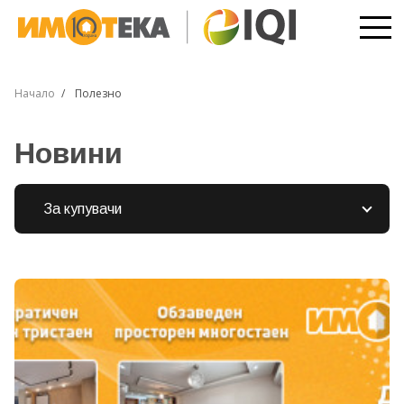
Начало
Полезно
Новини
За купувачи