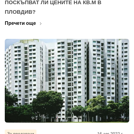
ПОСКЪПВАТ ЛИ ЦЕНИТЕ НА КВ.М В
ПЛОВДИВ?
Парола
Пречети още
Забравена парола?
Вход
Вход като гост
или използвай профил
Вход с Google
Вход с Facebook
За продавачи
16 авг 2022 г.