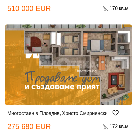
Вход като гост
510 000 EUR
170 кв.м.
или използвай профил
Вход с Google
Вход с Facebook
Многостаен в Пловдив, Христо Смирненски
275 680 EUR
172 кв.м.