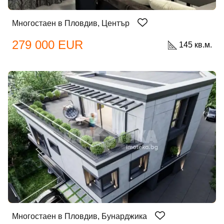
Многостаен в Пловдив, Център
Вход
Регистрация
279 000 EUR
145 кв.м.
Имейл Адрес
Парола
Забравена парола?
Вход
Многостаен в Пловдив, Бунарджика