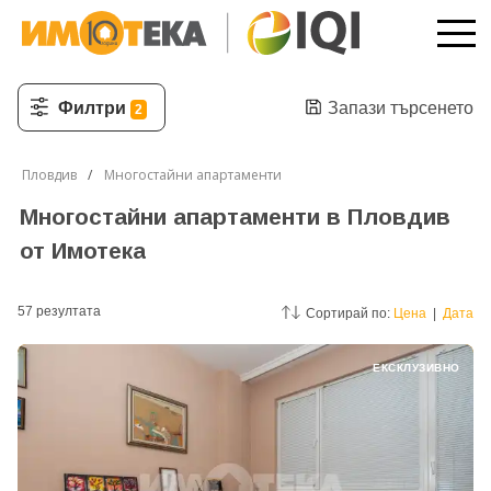
Филтри
Запази търсенето
2
Пловдив
Многостайни апартаменти
Многостайни апартаменти в Пловдив
от Имотека
57
резултатa
Сортирай по:
Цена
|
Дата
ЕКСКЛУЗИВНО