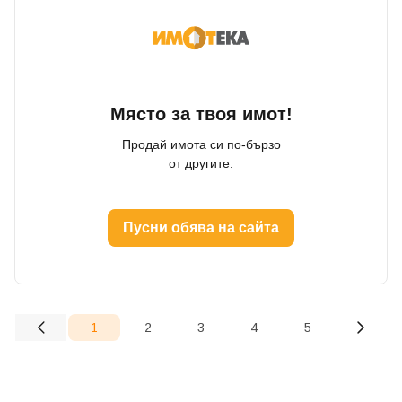
Място за твоя имот!
Продай имота си по-бързо
от другите.
Пусни обява на сайта
1
2
3
4
5
(current)