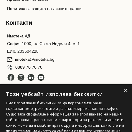
Политика за защита на личните данни
Контакти
Имотека АД
София 1000, пл.Света Неделя 4, ет.1
ЕИК: 203504228
imoteka@imoteka.bg
0889 70 70 70
×
Този уебсайт използва бисквитки
Ние използваме бисквитки, за да персонализираме
съдържанието, рекламите и да анализираме нашия трафик.
Също така споделяме информация за използването на нашия
сайт от ваша страна с нашите партньори за реклама и анализи,
Имотека АД. Всички права запазени
които може да я комбинират с друга информация, която сте им
предоставили или която са събрали от вашето използване на