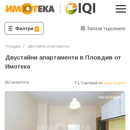
Филтри
Запази търсенето
2
Пловдив
Двустайни апартаменти
Двустайни апартаменти в Пловдив от
Имотека
362
резултатa
Сортирай по:
Цена
|
Дата
ЕКСКЛУЗИВНО