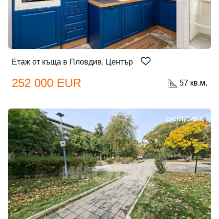
Добре дошъл!
Етаж от къща в Пловдив, Център
252 000 EUR
57 кв.м.
Вход
Регистрация
ЕКСКЛУЗИВНО
Имейл Адрес
Парола