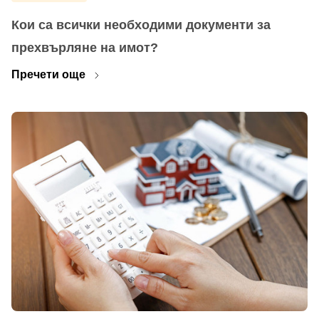
Кои са всички необходими документи за
прехвърляне на имот?
Пречети още
Добре дошъл!
Вход
Регистрация
Имейл Адрес
Парола