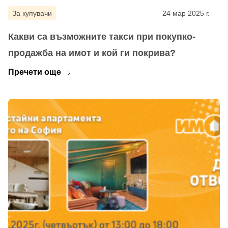
За купувачи
24 мар 2025 г.
Какви са възможните такси при покупко-
Забравена парола?
продажба на имот и кой ги покрива?
Пречети още
Вход
Вход като гост
или използвай профил
Вход с Google
Вход с Facebook