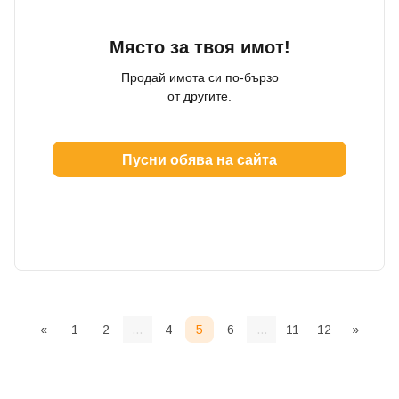
Място за твоя имот!
Продай имота си по-бързо
от другите.
Пусни обява на сайта
«
1
2
...
4
5
6
...
11
12
»